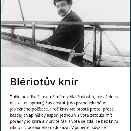
Blériotův knír
Tuhle povídku či text už mám v hlavě dlouho, ale až dnes
nastal ten správný čas dostat ji do písmenek mého
jablečného počítače. Proč knír? No prostě proto, přece
každej chlap někdy aspoň jednou v životě zatoužil mít
pořádnýho kníra a v určité fázi života se zdá, že bez kníru
nikdo nic pořádného nedokázal. V pubertě, když se