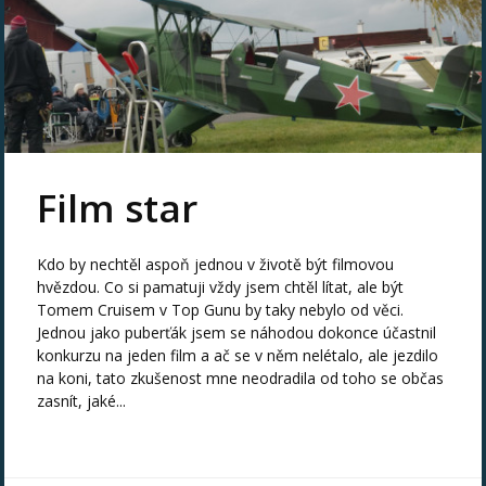
Film star
Kdo by nechtěl aspoň jednou v životě být filmovou
hvězdou. Co si pamatuji vždy jsem chtěl lítat, ale být
Tomem Cruisem v Top Gunu by taky nebylo od věci.
Jednou jako puberťák jsem se náhodou dokonce účastnil
konkurzu na jeden film a ač se v něm nelétalo, ale jezdilo
na koni, tato zkušenost mne neodradila od toho se občas
zasnít, jaké...