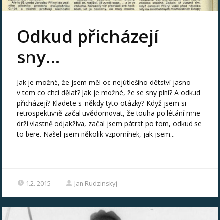
Odkud přicházejí
sny…
Jak je možné, že jsem měl od nejútlešího dětství jasno
v tom co chci dělat? Jak je možné, že se sny plní? A odkud
přicházejí? Kladete si někdy tyto otázky? Když jsem si
retrospektivně začal uvědomovat, že touha po létání mne
drží vlastně odjakživa, začal jsem pátrat po tom, odkud se
to bere. Našel jsem několik vzpomínek, jak jsem...
1.2. 2015
Jan Rudzinskyj