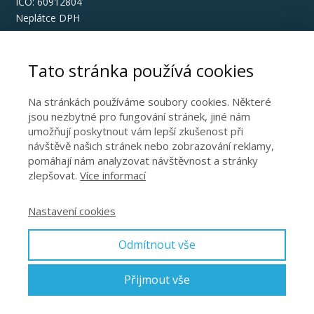
IČO: 60912804
Neplátce DPH
Obchodní podmínky
Tato stránka používá cookies
Zásady cookies EU
Na stránkách používáme soubory cookies. Některé
Podmínky zpracování osobních údajů
jsou nezbytné pro fungování stránek, jiné nám
umožňují poskytnout vám lepší zkušenost při
SPŘÍZNĚNÉ WEBY
návštěvě našich stránek nebo zobrazování reklamy,
pomáhají nám analyzovat návštěvnost a stránky
zlepšovat.
Více informací
nakridlechracku.cz
zazitkovelety.cz
aviatickapout.cz
Nastavení cookies
Odmítnout vše
Napište mi
Přijmout vše