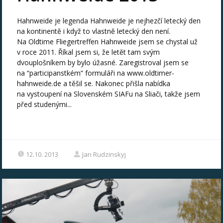
Hahnweide je legenda Hahnweide je nejhezčí letecký den
na kontinentě i když to vlastně letecký den není.
Na Oldtime Fliegertreffen Hahnweide jsem se chystal už
v roce 2011. Říkal jsem si, že letět tam svým
dvouplošníkem by bylo úžasné. Zaregistroval jsem se
na “participanstkém” formuláři na www.oldtimer-
hahnweide.de a těšil se. Nakonec přišla nabídka
na vystoupení na Slovenském SIAFu na Sliači, takže jsem
před studenými...
12.10. 2013
Jan Rudzinskyj